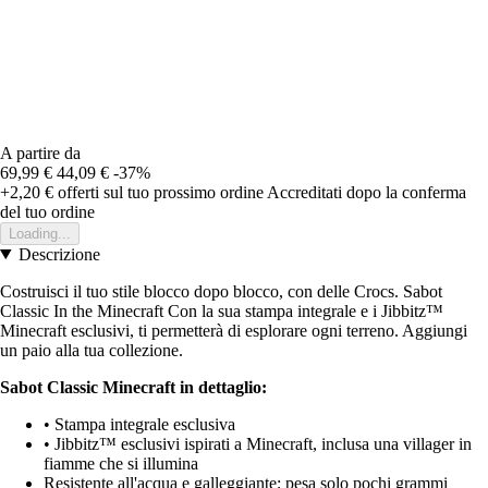
A partire da
69,99 €
44,09 €
-37%
+2,20 €
offerti sul tuo prossimo ordine
Accreditati dopo la conferma
del tuo ordine
Loading...
Descrizione
Costruisci il tuo stile blocco dopo blocco, con delle Crocs. Sabot
Classic In the Minecraft Con la sua stampa integrale e i Jibbitz™
Minecraft esclusivi, ti permetterà di esplorare ogni terreno. Aggiungi
un paio alla tua collezione.
Sabot Classic Minecraft in dettaglio:
• Stampa integrale esclusiva
• Jibbitz™ esclusivi ispirati a Minecraft, inclusa una villager in
fiamme che si illumina
Resistente all'acqua e galleggiante; pesa solo pochi grammi