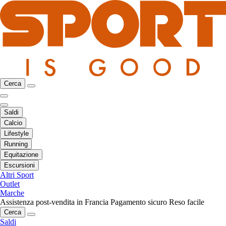
Cerca
Saldi
Calcio
Lifestyle
Running
Equitazione
Escursioni
Altri Sport
Outlet
Marche
Assistenza post-vendita in Francia
Pagamento sicuro
Reso facile
Cerca
Saldi