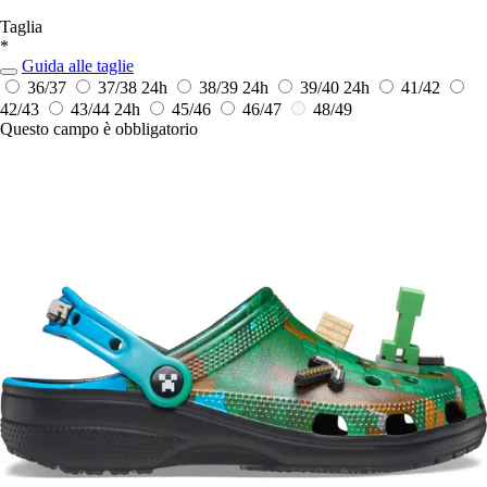
Taglia
*
Guida alle taglie
36/37
37/38
24h
38/39
24h
39/40
24h
41/42
42/43
43/44
24h
45/46
46/47
48/49
Questo campo è obbligatorio