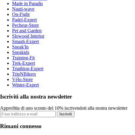
Made in Paradis
Nauti-wave
On-Fight
Padel-Expert
Pecheur-Store
Pet and Garden
Slowood Interior
Smash-Expert
Sneak'In
Sneakids
Training-Fit
Trek-Expert
Triathlon-Expert
TripNBikers
Vélo-Store
Winter-Expert
Iscriviti alla nostra newsletter
Approfitta di uno sconto del 10% iscrivendoti alla nostra newsletter
Iscriviti
Rimani connesso