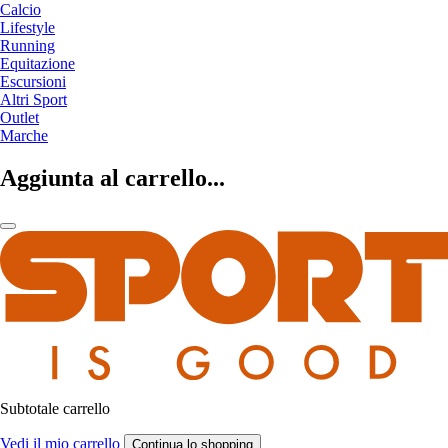
Calcio
Lifestyle
Running
Equitazione
Escursioni
Altri Sport
Outlet
Marche
Aggiunta al carrello...
Subtotale carrello
Vedi il mio carrello
Continua lo shopping