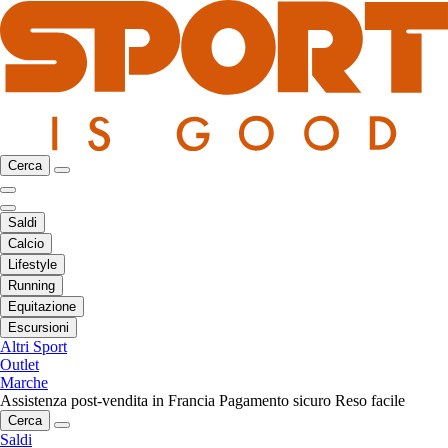
Cerca
Saldi
Calcio
Lifestyle
Running
Equitazione
Escursioni
Altri Sport
Outlet
Marche
Assistenza post-vendita in Francia
Pagamento sicuro
Reso facile
Cerca
Saldi