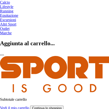
Calcio
Lifestyle
Running
Equitazione
Escursioni
Altri Sport
Outlet
Marche
Aggiunta al carrello...
Subtotale carrello
Vedi il mio carrello
Continua lo shopping