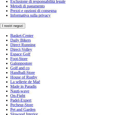
Esclusione di responsabilità legale
Metodi di pagamento
Prezzi e opzioni di consegna
Informativa sulla privacy
I nostri negozi
Basket-Center
Daily Bikers
Direct Running
Direct-Volley
Espace Golf
Foot-Store
Galoppostore
Golf and co
Handball-Store
House of Rugby
La sellerie de Maé
Made in Paradis
Nauti-wave
On-Fight
Padel-Expert
Pecheur-Store
Pet and Garden
Slowood Interior