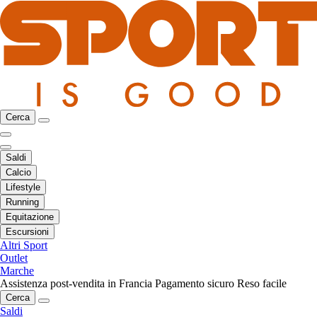
Cerca
Saldi
Calcio
Lifestyle
Running
Equitazione
Escursioni
Altri Sport
Outlet
Marche
Assistenza post-vendita in Francia
Pagamento sicuro
Reso facile
Cerca
Saldi