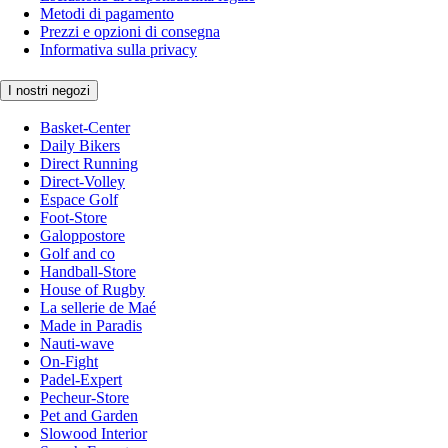
Metodi di pagamento
Prezzi e opzioni di consegna
Informativa sulla privacy
I nostri negozi
Basket-Center
Daily Bikers
Direct Running
Direct-Volley
Espace Golf
Foot-Store
Galoppostore
Golf and co
Handball-Store
House of Rugby
La sellerie de Maé
Made in Paradis
Nauti-wave
On-Fight
Padel-Expert
Pecheur-Store
Pet and Garden
Slowood Interior