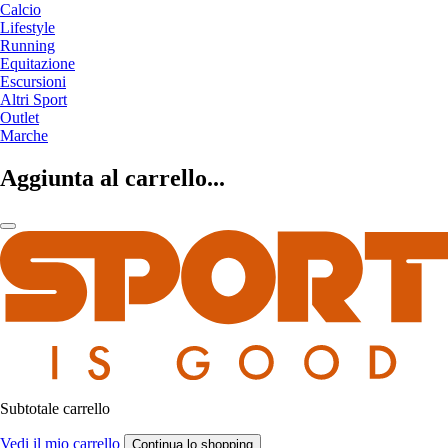
Calcio
Lifestyle
Running
Equitazione
Escursioni
Altri Sport
Outlet
Marche
Aggiunta al carrello...
Subtotale carrello
Vedi il mio carrello
Continua lo shopping