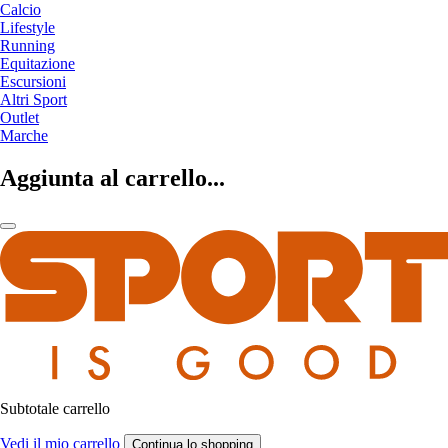
Calcio
Lifestyle
Running
Equitazione
Escursioni
Altri Sport
Outlet
Marche
Aggiunta al carrello...
Subtotale carrello
Vedi il mio carrello
Continua lo shopping