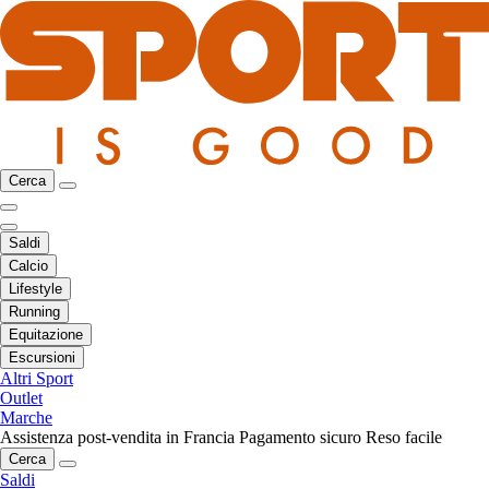
Cerca
Saldi
Calcio
Lifestyle
Running
Equitazione
Escursioni
Altri Sport
Outlet
Marche
Assistenza post-vendita in Francia
Pagamento sicuro
Reso facile
Cerca
Saldi