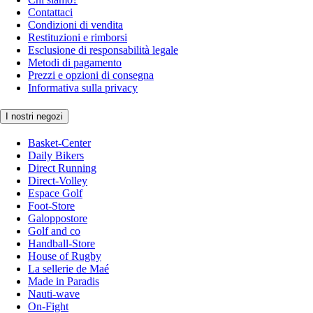
Contattaci
Condizioni di vendita
Restituzioni e rimborsi
Esclusione di responsabilità legale
Metodi di pagamento
Prezzi e opzioni di consegna
Informativa sulla privacy
I nostri negozi
Basket-Center
Daily Bikers
Direct Running
Direct-Volley
Espace Golf
Foot-Store
Galoppostore
Golf and co
Handball-Store
House of Rugby
La sellerie de Maé
Made in Paradis
Nauti-wave
On-Fight