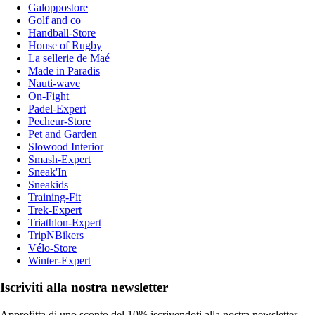
Galoppostore
Golf and co
Handball-Store
House of Rugby
La sellerie de Maé
Made in Paradis
Nauti-wave
On-Fight
Padel-Expert
Pecheur-Store
Pet and Garden
Slowood Interior
Smash-Expert
Sneak'In
Sneakids
Training-Fit
Trek-Expert
Triathlon-Expert
TripNBikers
Vélo-Store
Winter-Expert
Iscriviti alla nostra newsletter
Approfitta di uno sconto del 10% iscrivendoti alla nostra newsletter