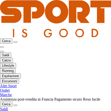
Cerca
Saldi
Calcio
Lifestyle
Running
Equitazione
Escursioni
Altri Sport
Outlet
Marche
Assistenza post-vendita in Francia
Pagamento sicuro
Reso facile
Cerca
Saldi