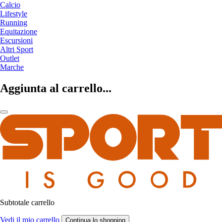
Calcio
Lifestyle
Running
Equitazione
Escursioni
Altri Sport
Outlet
Marche
Aggiunta al carrello...
Subtotale carrello
Vedi il mio carrello
Continua lo shopping