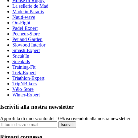
House of Rugby
La sellerie de Maé
Made in Paradis
Nauti-wave
On-Fight
Padel-Expert
Pecheur-Store
Pet and Garden
Slowood Interior
Smash-Expert
Sneak'In
Sneakids
Training-Fit
Trek-Expert
Triathlon-Expert
TripNBikers
Vélo-Store
Winter-Expert
Iscriviti alla nostra newsletter
Approfitta di uno sconto del 10% iscrivendoti alla nostra newsletter
Iscriviti
Rimani connesso