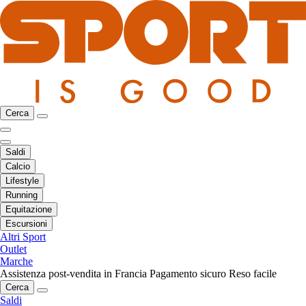
Cerca
Saldi
Calcio
Lifestyle
Running
Equitazione
Escursioni
Altri Sport
Outlet
Marche
Assistenza post-vendita in Francia
Pagamento sicuro
Reso facile
Cerca
Saldi