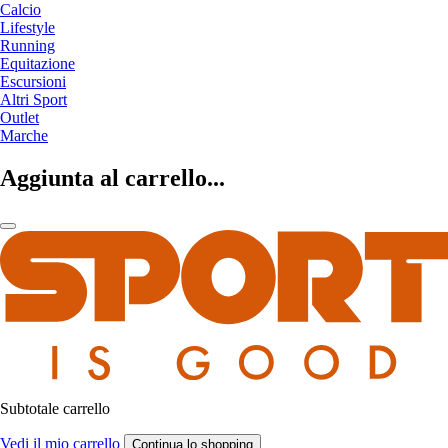
Calcio
Lifestyle
Running
Equitazione
Escursioni
Altri Sport
Outlet
Marche
Aggiunta al carrello...
Subtotale carrello
Vedi il mio carrello
Continua lo shopping