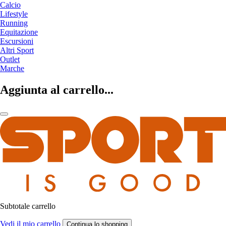
Calcio
Lifestyle
Running
Equitazione
Escursioni
Altri Sport
Outlet
Marche
Aggiunta al carrello...
Subtotale carrello
Vedi il mio carrello
Continua lo shopping