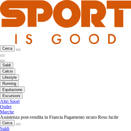
Cerca
Saldi
Calcio
Lifestyle
Running
Equitazione
Escursioni
Altri Sport
Outlet
Marche
Assistenza post-vendita in Francia
Pagamento sicuro
Reso facile
Cerca
Saldi