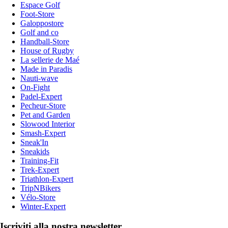
Espace Golf
Foot-Store
Galoppostore
Golf and co
Handball-Store
House of Rugby
La sellerie de Maé
Made in Paradis
Nauti-wave
On-Fight
Padel-Expert
Pecheur-Store
Pet and Garden
Slowood Interior
Smash-Expert
Sneak'In
Sneakids
Training-Fit
Trek-Expert
Triathlon-Expert
TripNBikers
Vélo-Store
Winter-Expert
Iscriviti alla nostra newsletter