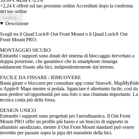
59,99 €
44,84 €
-25%
+2,24 €
offerti sul tuo prossimo ordine
Accreditati dopo la conferma
del tuo ordine
Loading...
Descrizione
Scegli tra il Quad Lock® Out Front Mount o il Quad Lock® Out
Front Mount PRO.
MONTAGGIO SICURO
Entrambi i supporti sono dotati del sistema di bloccaggio brevettato a
doppia posizione, che garantisce che lo smartphone rimanga
saldamente fissato alla bici, indipendentemente dal terreno.
FACILE DA FISSARE / RIMUOVERE
Basta girare e bloccarsi per consultare app come Strava®, MapMyRide
o Apple® Maps mentre si pedala. Sganciare è altrettanto facile, così da
non perdere un'opportunità per una foto o una chiamata importante. La
tecnica conta più della forza.
DESIGN UNICO
Entrambi i supporti sono progettati per l'aerodinamica. Il Out Front
Mount PRO offre un profilo più basso e un braccio di supporto in
alluminio anodizzato, mentre il Out Front Mount standard può essere
invertito per passare sopra la pipa del manubrio della bici.