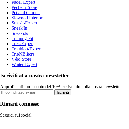
Padel-Expert
Pecheur-Store
Pet and Garden
Slowood Interior
Smash-Expert
Sneak'In
Sneakids
Training-Fit
Trek-Expert
Triathlon-Expert
TripNBikers
Vélo-Store
Winter-Expert
Iscriviti alla nostra newsletter
Approfitta di uno sconto del 10% iscrivendoti alla nostra newsletter
Iscriviti
Rimani connesso
Seguici sui social