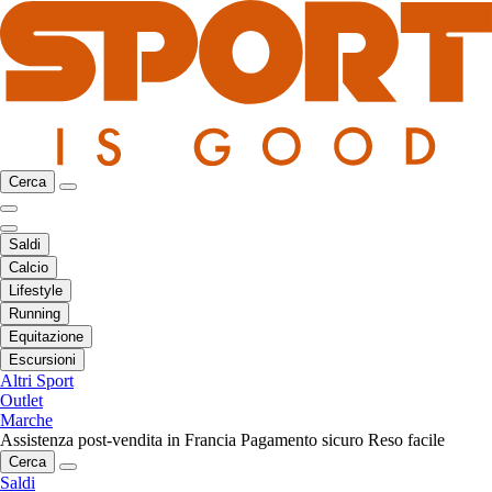
Cerca
Saldi
Calcio
Lifestyle
Running
Equitazione
Escursioni
Altri Sport
Outlet
Marche
Assistenza post-vendita in Francia
Pagamento sicuro
Reso facile
Cerca
Saldi