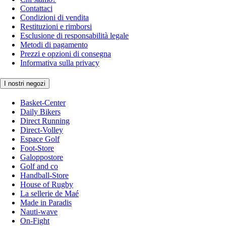
Contattaci
Condizioni di vendita
Restituzioni e rimborsi
Esclusione di responsabilità legale
Metodi di pagamento
Prezzi e opzioni di consegna
Informativa sulla privacy
I nostri negozi
Basket-Center
Daily Bikers
Direct Running
Direct-Volley
Espace Golf
Foot-Store
Galoppostore
Golf and co
Handball-Store
House of Rugby
La sellerie de Maé
Made in Paradis
Nauti-wave
On-Fight