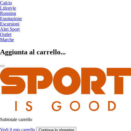
Calcio
Lifestyle
Running
Equitazione
Escursioni
Altri Sport
Outlet
Marche
Aggiunta al carrello...
Subtotale carrello
Vedi il mio carrello
Continua lo shopping