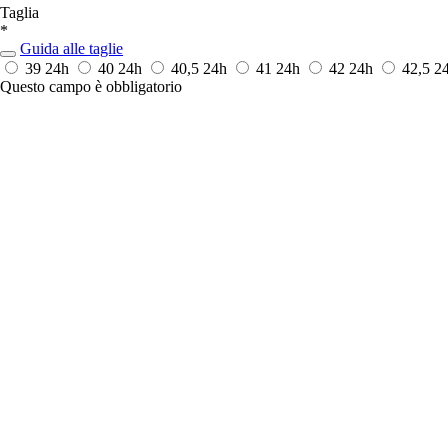
Taglia
*
Guida alle taglie
39
24h
40
24h
40,5
24h
41
24h
42
24h
42,5
2
Questo campo è obbligatorio