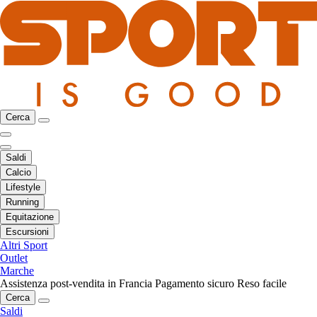
Cerca
Saldi
Calcio
Lifestyle
Running
Equitazione
Escursioni
Altri Sport
Outlet
Marche
Assistenza post-vendita in Francia
Pagamento sicuro
Reso facile
Cerca
Saldi