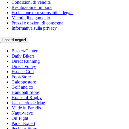
Condizioni di vendita
Restituzioni e rimborsi
Esclusione di responsabilità legale
Metodi di pagamento
Prezzi e opzioni di consegna
Informativa sulla privacy
I nostri negozi
Basket-Center
Daily Bikers
Direct Running
Direct-Volley
Espace Golf
Foot-Store
Galoppostore
Golf and co
Handball-Store
House of Rugby
La sellerie de Maé
Made in Paradis
Nauti-wave
On-Fight
Padel-Expert
Pecheur-Store