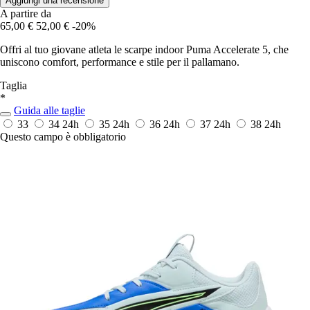
Aggiungi una recensione
A partire da
65,00 €
52,00 €
-20%
Offri al tuo giovane atleta le scarpe indoor Puma Accelerate 5, che
uniscono comfort, performance e stile per il pallamano.
Taglia
*
Guida alle taglie
33
34
24h
35
24h
36
24h
37
24h
38
24h
Questo campo è obbligatorio