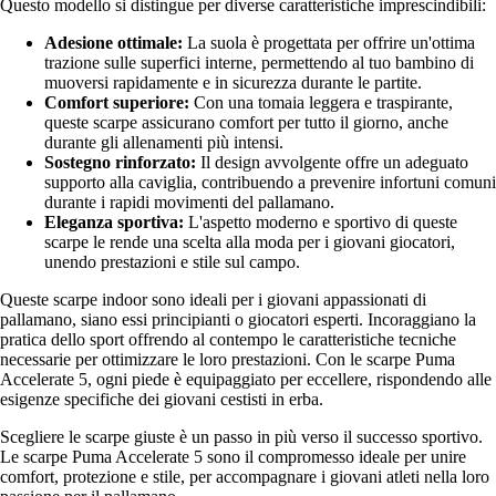
Questo modello si distingue per diverse caratteristiche imprescindibili:
Adesione ottimale:
La suola è progettata per offrire un'ottima
trazione sulle superfici interne, permettendo al tuo bambino di
muoversi rapidamente e in sicurezza durante le partite.
Comfort superiore:
Con una tomaia leggera e traspirante,
queste scarpe assicurano comfort per tutto il giorno, anche
durante gli allenamenti più intensi.
Sostegno rinforzato:
Il design avvolgente offre un adeguato
supporto alla caviglia, contribuendo a prevenire infortuni comuni
durante i rapidi movimenti del pallamano.
Eleganza sportiva:
L'aspetto moderno e sportivo di queste
scarpe le rende una scelta alla moda per i giovani giocatori,
unendo prestazioni e stile sul campo.
Queste scarpe indoor sono ideali per i giovani appassionati di
pallamano, siano essi principianti o giocatori esperti. Incoraggiano la
pratica dello sport offrendo al contempo le caratteristiche tecniche
necessarie per ottimizzare le loro prestazioni. Con le scarpe Puma
Accelerate 5, ogni piede è equipaggiato per eccellere, rispondendo alle
esigenze specifiche dei giovani cestisti in erba.
Scegliere le scarpe giuste è un passo in più verso il successo sportivo.
Le scarpe Puma Accelerate 5 sono il compromesso ideale per unire
comfort, protezione e stile, per accompagnare i giovani atleti nella loro