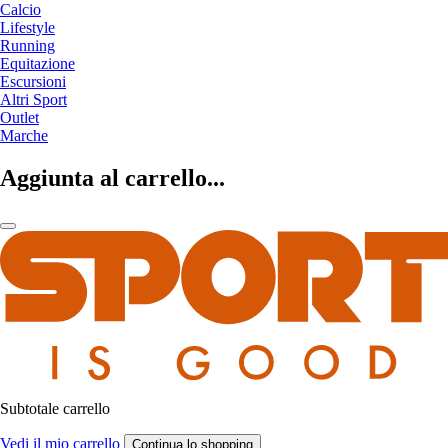
Calcio
Lifestyle
Running
Equitazione
Escursioni
Altri Sport
Outlet
Marche
Aggiunta al carrello...
Subtotale carrello
Vedi il mio carrello
Continua lo shopping