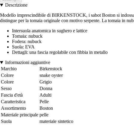
Descrizione
Modello imprescindibile di BIRKENSTOCK, i sabot Boston si indossano in
distingue per la tomaia originale con motivo serpente. La tomaia in nu
Intersuola anatomica in sughero e lattice
Tomaia: nubuck
Fodera: nubuck
Suola: EVA
Dettagli: una fascia regolabile con fibbia in metallo
Informazioni aggiuntive
Marchio
Birkenstock
Colore
snake oyster
Colore
Grigio
Sesso
Donna
Fascia d'età
Adulti
Caratteristica
Pelle
Assortimento
Boston
Materiale principale
pelle
Suola
materiale sintetico