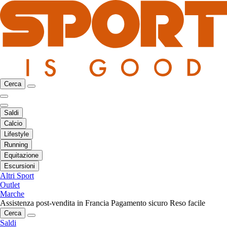
Cerca
Saldi
Calcio
Lifestyle
Running
Equitazione
Escursioni
Altri Sport
Outlet
Marche
Assistenza post-vendita in Francia
Pagamento sicuro
Reso facile
Cerca
Saldi