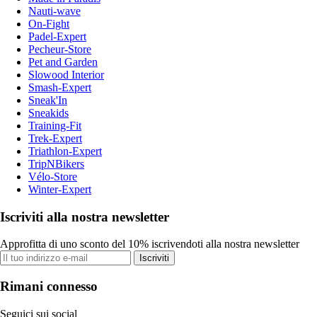
Nauti-wave
On-Fight
Padel-Expert
Pecheur-Store
Pet and Garden
Slowood Interior
Smash-Expert
Sneak'In
Sneakids
Training-Fit
Trek-Expert
Triathlon-Expert
TripNBikers
Vélo-Store
Winter-Expert
Iscriviti alla nostra newsletter
Approfitta di uno sconto del 10% iscrivendoti alla nostra newsletter
Iscriviti
Rimani connesso
Seguici sui social