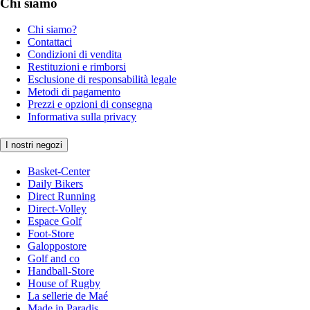
Chi siamo
Chi siamo?
Contattaci
Condizioni di vendita
Restituzioni e rimborsi
Esclusione di responsabilità legale
Metodi di pagamento
Prezzi e opzioni di consegna
Informativa sulla privacy
I nostri negozi
Basket-Center
Daily Bikers
Direct Running
Direct-Volley
Espace Golf
Foot-Store
Galoppostore
Golf and co
Handball-Store
House of Rugby
La sellerie de Maé
Made in Paradis