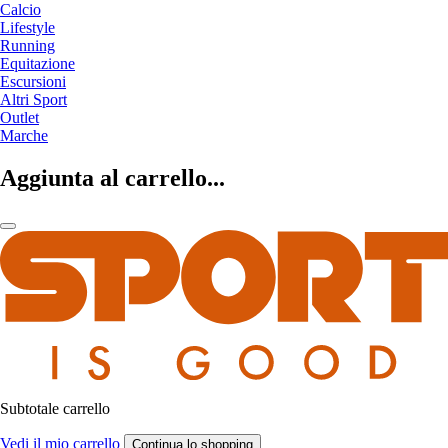
Calcio
Lifestyle
Running
Equitazione
Escursioni
Altri Sport
Outlet
Marche
Aggiunta al carrello...
Subtotale carrello
Vedi il mio carrello
Continua lo shopping