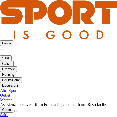
Cerca
Saldi
Calcio
Lifestyle
Running
Equitazione
Escursioni
Altri Sport
Outlet
Marche
Assistenza post-vendita in Francia
Pagamento sicuro
Reso facile
Cerca
Saldi