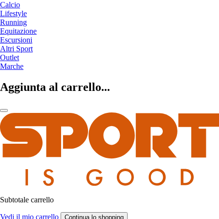
Calcio
Lifestyle
Running
Equitazione
Escursioni
Altri Sport
Outlet
Marche
Aggiunta al carrello...
Subtotale carrello
Vedi il mio carrello
Continua lo shopping