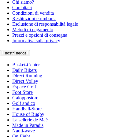
Chi siamo?
Contattaci
Condizioni di vendita
Restituzioni e rimborsi
Esclusione di responsabilità legale
Metodi di pagamento
Prezzi e opzioni di consegna
Informativa sulla privacy
I nostri negozi
Basket-Center
Daily Bikers
Direct Running
Direct-Volley
Espace Golf
Foot-Store
Galoppostore
Golf and co
Handball-Store
House of Rugby
La sellerie de Maé
Made in Paradis
Nauti-wave
On-Fight