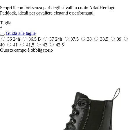
Scopri il comfort senza pari degli stivali in cuoio Ariat Heritage
Paddock, ideali per cavaliere eleganti e performanti.
Taglia
*
Guida alle taglie
36
24h
36,5 B
37
24h
37,5
38
38,5
39
40
41
41,5
42
42,5
Questo campo è obbligatorio