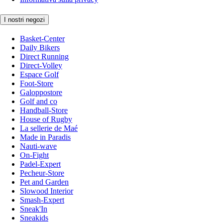
I nostri negozi
Basket-Center
Daily Bikers
Direct Running
Direct-Volley
Espace Golf
Foot-Store
Galoppostore
Golf and co
Handball-Store
House of Rugby
La sellerie de Maé
Made in Paradis
Nauti-wave
On-Fight
Padel-Expert
Pecheur-Store
Pet and Garden
Slowood Interior
Smash-Expert
Sneak'In
Sneakids