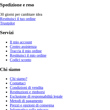
Spedizione e reso
30 giorni per cambiare idea
Restituisci il tuo ordine
Trustpilot
Servizi
Il mio account
Centro assistenza
Traccia il mio ordine
Restituisci il mio ordine
Codici sconto
Chi siamo
Chi siamo?
Contattaci
Condizioni di vendita
Restituzioni e rimborsi
Esclusione di responsabilità legale
Metodi di pagamento
Prezzi e opzioni di consegna
Informativa sulla privacy