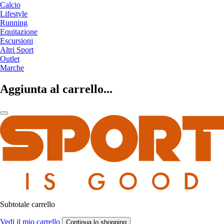
Calcio
Lifestyle
Running
Equitazione
Escursioni
Altri Sport
Outlet
Marche
Aggiunta al carrello...
Subtotale carrello
Vedi il mio carrello
Continua lo shopping