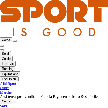
Cerca
Saldi
Calcio
Lifestyle
Running
Equitazione
Escursioni
Altri Sport
Outlet
Marche
Assistenza post-vendita in Francia
Pagamento sicuro
Reso facile
Cerca
Saldi