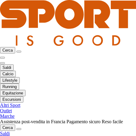
Cerca
Saldi
Calcio
Lifestyle
Running
Equitazione
Escursioni
Altri Sport
Outlet
Marche
Assistenza post-vendita in Francia
Pagamento sicuro
Reso facile
Cerca
Saldi