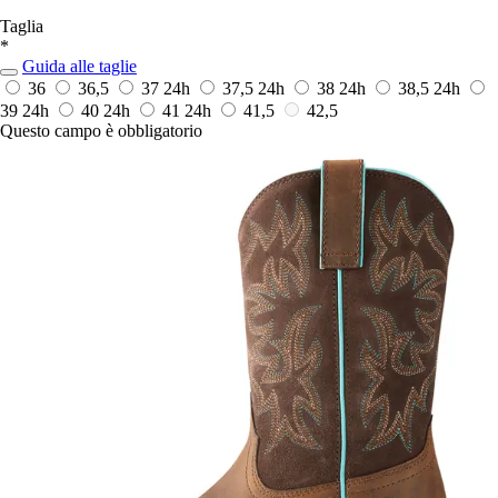
Taglia
*
Guida alle taglie
36
36,5
37
24h
37,5
24h
38
24h
38,5
24h
39
24h
40
24h
41
24h
41,5
42,5
Questo campo è obbligatorio