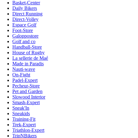
Basket-Center
Daily Bikers
Direct Running
Direct-Volley
Espace Golf
Foot-Store
Galoppostore
Golf and co
Handball-Store
House of Rugby
La sellerie de Maé
Made in Paradis
Nauti-wave
On-Fight
Padel-Expert
Pecheur-Store
Pet and Garden
Slowood Interior
Smash-Expert
Sneak'In
Sneakids
Training-Fit
Trek-Expert
Triathlon-Expert
TripNBikers