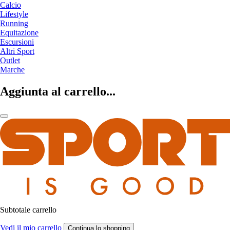
Calcio
Lifestyle
Running
Equitazione
Escursioni
Altri Sport
Outlet
Marche
Aggiunta al carrello...
Subtotale carrello
Vedi il mio carrello
Continua lo shopping