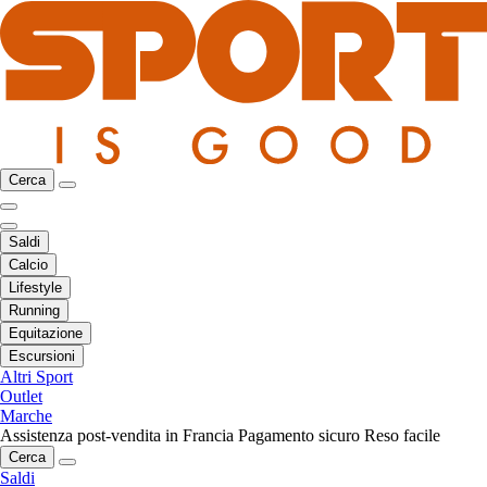
Cerca
Saldi
Calcio
Lifestyle
Running
Equitazione
Escursioni
Altri Sport
Outlet
Marche
Assistenza post-vendita in Francia
Pagamento sicuro
Reso facile
Cerca
Saldi