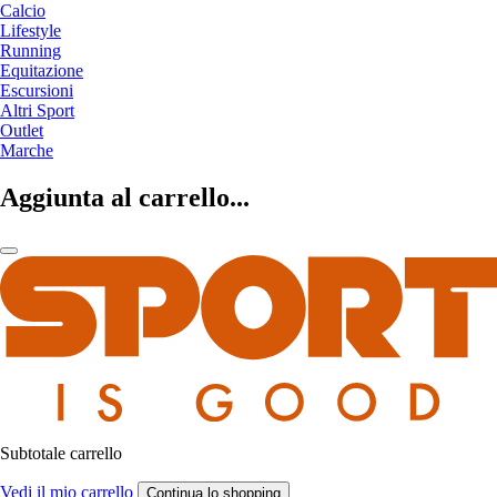
Calcio
Lifestyle
Running
Equitazione
Escursioni
Altri Sport
Outlet
Marche
Aggiunta al carrello...
Subtotale carrello
Vedi il mio carrello
Continua lo shopping