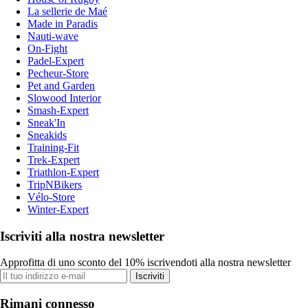
La sellerie de Maé
Made in Paradis
Nauti-wave
On-Fight
Padel-Expert
Pecheur-Store
Pet and Garden
Slowood Interior
Smash-Expert
Sneak'In
Sneakids
Training-Fit
Trek-Expert
Triathlon-Expert
TripNBikers
Vélo-Store
Winter-Expert
Iscriviti alla nostra newsletter
Approfitta di uno sconto del 10% iscrivendoti alla nostra newsletter
Iscriviti
Rimani connesso