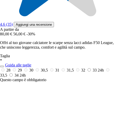
4.6 (35)
Aggiungi una recensione
A partire da
80,00 €
56,00 €
-30%
Offri al tuo giovane calciatore le scarpe senza lacci adidas F50 League,
che uniscono leggerezza, comfort e agilità sul campo.
Taglia
*
Guida alle taglie
28
29
30
30,5
31
31,5
32
33
24h
33,5
34
24h
Questo campo è obbligatorio