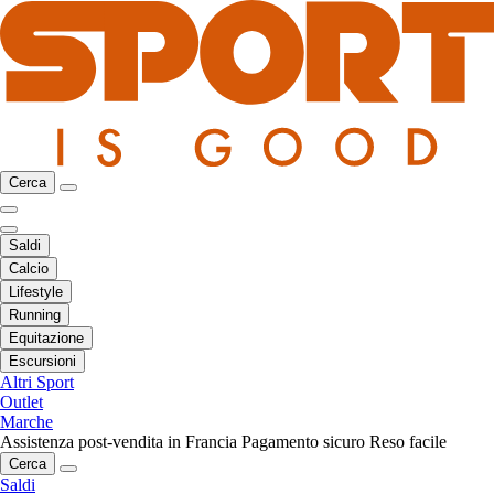
Cerca
Saldi
Calcio
Lifestyle
Running
Equitazione
Escursioni
Altri Sport
Outlet
Marche
Assistenza post-vendita in Francia
Pagamento sicuro
Reso facile
Cerca
Saldi