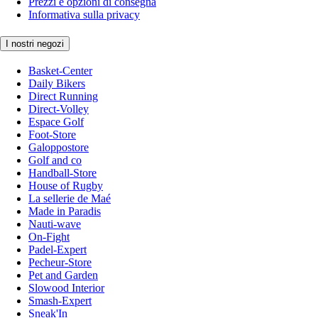
Prezzi e opzioni di consegna
Informativa sulla privacy
I nostri negozi
Basket-Center
Daily Bikers
Direct Running
Direct-Volley
Espace Golf
Foot-Store
Galoppostore
Golf and co
Handball-Store
House of Rugby
La sellerie de Maé
Made in Paradis
Nauti-wave
On-Fight
Padel-Expert
Pecheur-Store
Pet and Garden
Slowood Interior
Smash-Expert
Sneak'In