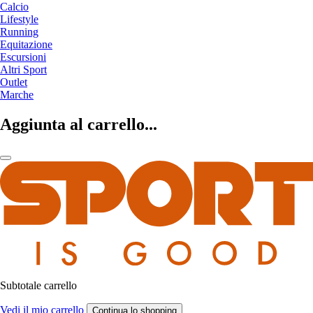
Calcio
Lifestyle
Running
Equitazione
Escursioni
Altri Sport
Outlet
Marche
Aggiunta al carrello...
Subtotale carrello
Vedi il mio carrello
Continua lo shopping