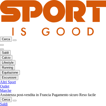
Cerca
Saldi
Calcio
Lifestyle
Running
Equitazione
Escursioni
Altri Sport
Outlet
Marche
Assistenza post-vendita in Francia
Pagamento sicuro
Reso facile
Cerca
Saldi