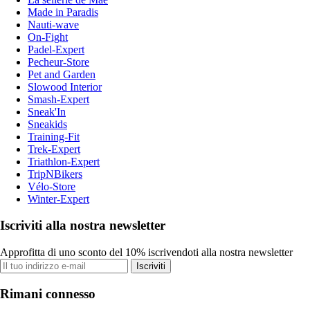
Made in Paradis
Nauti-wave
On-Fight
Padel-Expert
Pecheur-Store
Pet and Garden
Slowood Interior
Smash-Expert
Sneak'In
Sneakids
Training-Fit
Trek-Expert
Triathlon-Expert
TripNBikers
Vélo-Store
Winter-Expert
Iscriviti alla nostra newsletter
Approfitta di uno sconto del 10% iscrivendoti alla nostra newsletter
Iscriviti
Rimani connesso