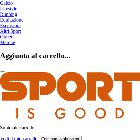
Calcio
Lifestyle
Running
Equitazione
Escursioni
Altri Sport
Outlet
Marche
Aggiunta al carrello...
Subtotale carrello
Vedi il mio carrello
Continua lo shopping