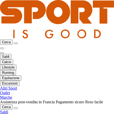
Cerca
Saldi
Calcio
Lifestyle
Running
Equitazione
Escursioni
Altri Sport
Outlet
Marche
Assistenza post-vendita in Francia
Pagamento sicuro
Reso facile
Cerca
Saldi