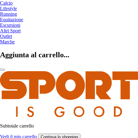
Calcio
Lifestyle
Running
Equitazione
Escursioni
Altri Sport
Outlet
Marche
Aggiunta al carrello...
Subtotale carrello
Vedi il mio carrello
Continua lo shopping