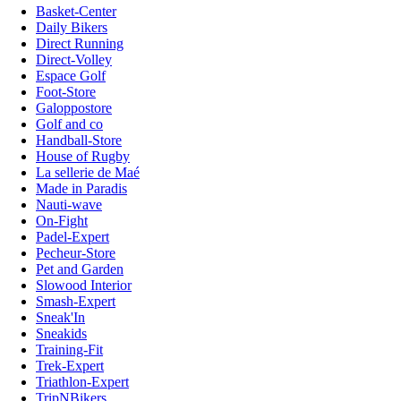
Basket-Center
Daily Bikers
Direct Running
Direct-Volley
Espace Golf
Foot-Store
Galoppostore
Golf and co
Handball-Store
House of Rugby
La sellerie de Maé
Made in Paradis
Nauti-wave
On-Fight
Padel-Expert
Pecheur-Store
Pet and Garden
Slowood Interior
Smash-Expert
Sneak'In
Sneakids
Training-Fit
Trek-Expert
Triathlon-Expert
TripNBikers