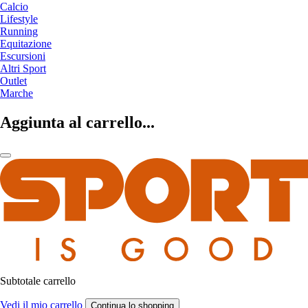
Calcio
Lifestyle
Running
Equitazione
Escursioni
Altri Sport
Outlet
Marche
Aggiunta al carrello...
Subtotale carrello
Vedi il mio carrello
Continua lo shopping