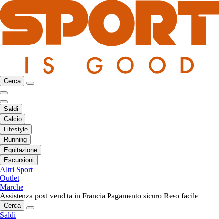
Cerca
Saldi
Calcio
Lifestyle
Running
Equitazione
Escursioni
Altri Sport
Outlet
Marche
Assistenza post-vendita in Francia
Pagamento sicuro
Reso facile
Cerca
Saldi