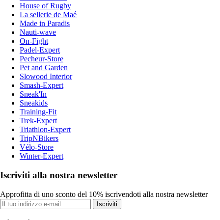
House of Rugby
La sellerie de Maé
Made in Paradis
Nauti-wave
On-Fight
Padel-Expert
Pecheur-Store
Pet and Garden
Slowood Interior
Smash-Expert
Sneak'In
Sneakids
Training-Fit
Trek-Expert
Triathlon-Expert
TripNBikers
Vélo-Store
Winter-Expert
Iscriviti alla nostra newsletter
Approfitta di uno sconto del 10% iscrivendoti alla nostra newsletter
Iscriviti