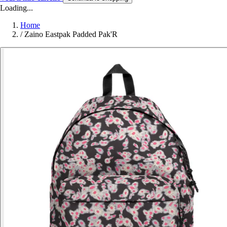
Loading...
Home
/
Zaino Eastpak Padded Pak'R