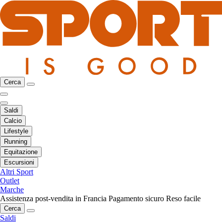
Cerca
Saldi
Calcio
Lifestyle
Running
Equitazione
Escursioni
Altri Sport
Outlet
Marche
Assistenza post-vendita in Francia
Pagamento sicuro
Reso facile
Cerca
Saldi