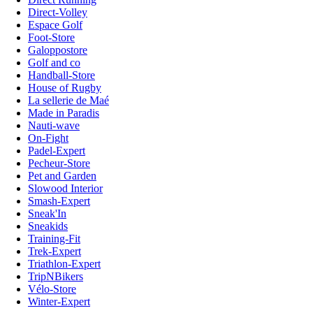
Direct-Volley
Espace Golf
Foot-Store
Galoppostore
Golf and co
Handball-Store
House of Rugby
La sellerie de Maé
Made in Paradis
Nauti-wave
On-Fight
Padel-Expert
Pecheur-Store
Pet and Garden
Slowood Interior
Smash-Expert
Sneak'In
Sneakids
Training-Fit
Trek-Expert
Triathlon-Expert
TripNBikers
Vélo-Store
Winter-Expert