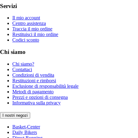
Servizi
Il mio account
Centro assistenza
Traccia il mio ordine
Restituisci il mio ordine
Codici sconto
Chi siamo
Chi siamo?
Contattaci
Condizioni di vendita
Restituzioni e rimborsi
Esclusione di responsabilità legale
Metodi di pagamento
Prezzi e opzioni di consegna
Informativa sulla privacy
I nostri negozi
Basket-Center
Daily Bikers
Direct Running