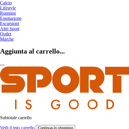
Calcio
Lifestyle
Running
Equitazione
Escursioni
Altri Sport
Outlet
Marche
Aggiunta al carrello...
Subtotale carrello
Vedi il mio carrello
Continua lo shopping