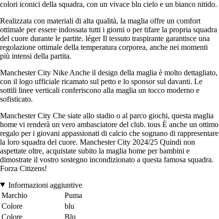
colori iconici della squadra, con un vivace blu cielo e un bianco nitido.
Realizzata con materiali di alta qualità, la maglia offre un comfort
ottimale per essere indossata tutti i giorni o per tifare la propria squadra
del cuore durante le partite. léger Il tessuto traspirante garantisce una
regolazione ottimale della temperatura corporea, anche nei momenti
più intensi della partita.
Manchester City Nike Anche il design della maglia è molto dettagliato,
con il logo ufficiale ricamato sul petto e lo sponsor sul davanti. Le
sottili linee verticali conferiscono alla maglia un tocco moderno e
sofisticato.
Manchester City Che siate allo stadio o al parco giochi, questa maglia
home vi renderà un vero ambasciatore del club. tous È anche un ottimo
regalo per i giovani appassionati di calcio che sognano di rappresentare
la loro squadra del cuore. Manchester City 2024/25 Quindi non
aspettate oltre, acquistate subito la maglia home per bambini e
dimostrate il vostro sostegno incondizionato a questa famosa squadra.
Forza Citizens!
Informazioni aggiuntive
Marchio
Puma
Colore
blu
Colore
Blu