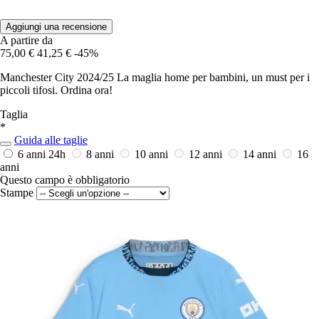
Aggiungi una recensione
A partire da
75,00 €
41,25 €
-45%
Manchester City 2024/25 La maglia home per bambini, un must per i
piccoli tifosi. Ordina ora!
Taglia
*
Guida alle taglie
6 anni
24h
8 anni
10 anni
12 anni
14 anni
16
anni
Questo campo è obbligatorio
Stampe