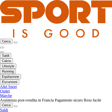
Cerca
Saldi
Calcio
Lifestyle
Running
Equitazione
Escursioni
Altri Sport
Outlet
Marche
Assistenza post-vendita in Francia
Pagamento sicuro
Reso facile
Cerca
Saldi