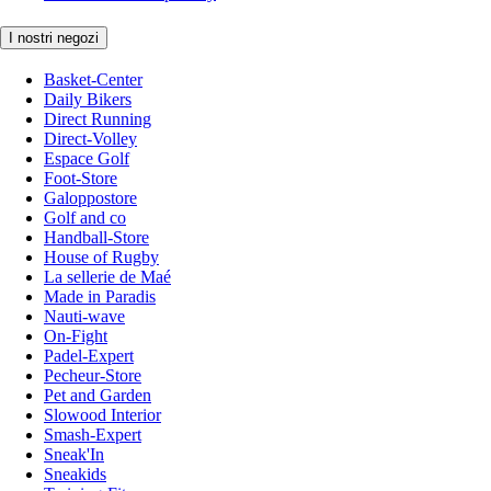
I nostri negozi
Basket-Center
Daily Bikers
Direct Running
Direct-Volley
Espace Golf
Foot-Store
Galoppostore
Golf and co
Handball-Store
House of Rugby
La sellerie de Maé
Made in Paradis
Nauti-wave
On-Fight
Padel-Expert
Pecheur-Store
Pet and Garden
Slowood Interior
Smash-Expert
Sneak'In
Sneakids