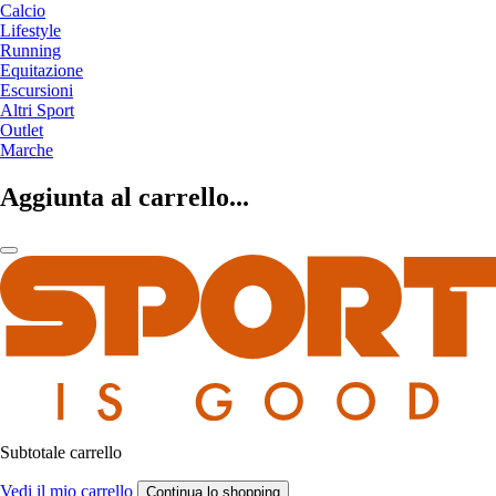
Calcio
Lifestyle
Running
Equitazione
Escursioni
Altri Sport
Outlet
Marche
Aggiunta al carrello...
Subtotale carrello
Vedi il mio carrello
Continua lo shopping