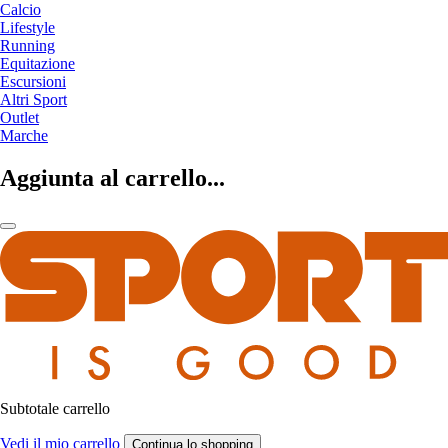
Calcio
Lifestyle
Running
Equitazione
Escursioni
Altri Sport
Outlet
Marche
Aggiunta al carrello...
Subtotale carrello
Vedi il mio carrello
Continua lo shopping