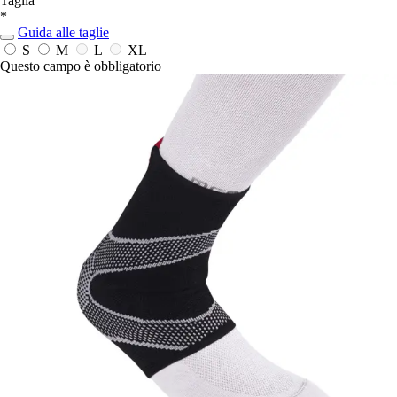
Taglia
*
Guida alle taglie
S
M
L
XL
Questo campo è obbligatorio