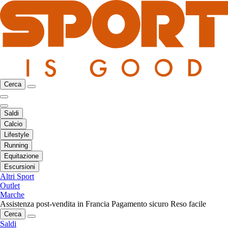
Cerca
Saldi
Calcio
Lifestyle
Running
Equitazione
Escursioni
Altri Sport
Outlet
Marche
Assistenza post-vendita in Francia
Pagamento sicuro
Reso facile
Cerca
Saldi