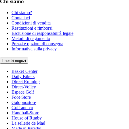
Chi siamo
Chi siamo?
Contattaci
Condizioni di vendita
Restituzioni e rimborsi
Esclusione di responsabilità legale
Metodi di pagamento
Prezzi e opzioni di consegna
Informativa sulla privacy
I nostri negozi
Basket-Center
Daily Bikers
Direct Running
Direct-Volley
Espace Golf
Foot-Store
Galoppostore
Golf and co
Handball-Store
House of Rugby
La sellerie de Maé
Made in Paradis