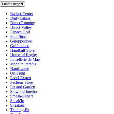
I nostri negozi
Basket-Center
Daily Bikers
Direct Running
Direct-Volley
Espace Golf
Foot-Store
Galoppostore
Golf and co
Handball-Store
House of Rugby
La sellerie de Maé
Made in Paradis
Nauti-wave
On-Fight
Padel-Expert
Pecheur-Store
Pet and Garden
Slowood Interior
Smash-Expert
Sneak'In
Sneakids
Training-Fit