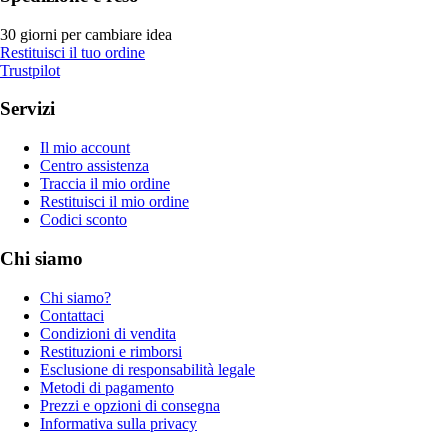
30 giorni per cambiare idea
Restituisci il tuo ordine
Trustpilot
Servizi
Il mio account
Centro assistenza
Traccia il mio ordine
Restituisci il mio ordine
Codici sconto
Chi siamo
Chi siamo?
Contattaci
Condizioni di vendita
Restituzioni e rimborsi
Esclusione di responsabilità legale
Metodi di pagamento
Prezzi e opzioni di consegna
Informativa sulla privacy