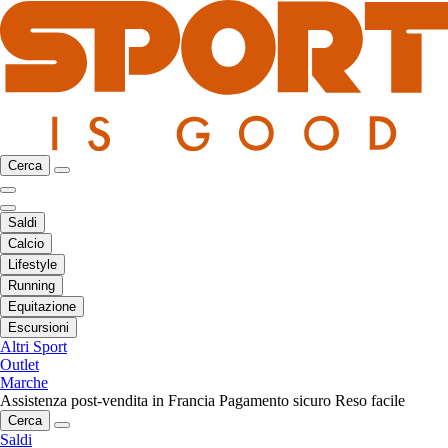
Cerca
Saldi
Calcio
Lifestyle
Running
Equitazione
Escursioni
Altri Sport
Outlet
Marche
Assistenza post-vendita in Francia
Pagamento sicuro
Reso facile
Cerca
Saldi