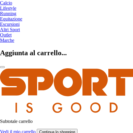
Calcio
Lifestyle
Running
Equitazione
Escursioni
Altri Sport
Outlet
Marche
Aggiunta al carrello...
Subtotale carrello
Vedi il mio carrello
Continua lo shopping