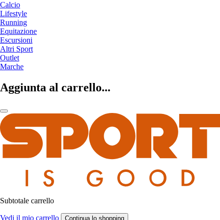
Calcio
Lifestyle
Running
Equitazione
Escursioni
Altri Sport
Outlet
Marche
Aggiunta al carrello...
Subtotale carrello
Vedi il mio carrello
Continua lo shopping