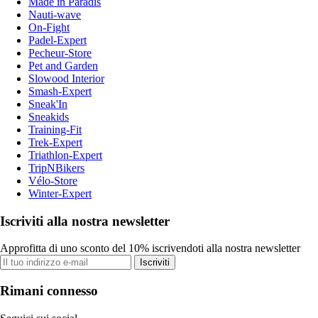
Made in Paradis
Nauti-wave
On-Fight
Padel-Expert
Pecheur-Store
Pet and Garden
Slowood Interior
Smash-Expert
Sneak'In
Sneakids
Training-Fit
Trek-Expert
Triathlon-Expert
TripNBikers
Vélo-Store
Winter-Expert
Iscriviti alla nostra newsletter
Approfitta di uno sconto del 10% iscrivendoti alla nostra newsletter
Iscriviti
Rimani connesso