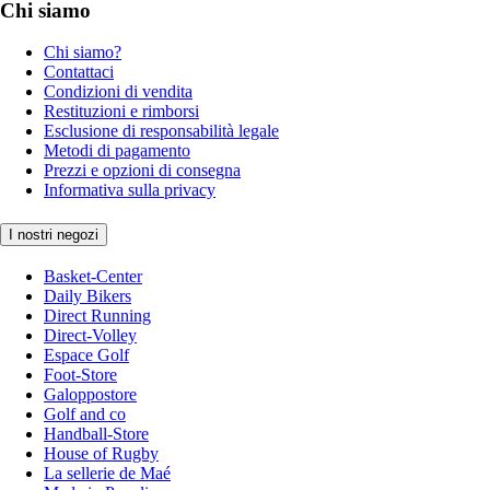
Chi siamo
Chi siamo?
Contattaci
Condizioni di vendita
Restituzioni e rimborsi
Esclusione di responsabilità legale
Metodi di pagamento
Prezzi e opzioni di consegna
Informativa sulla privacy
I nostri negozi
Basket-Center
Daily Bikers
Direct Running
Direct-Volley
Espace Golf
Foot-Store
Galoppostore
Golf and co
Handball-Store
House of Rugby
La sellerie de Maé