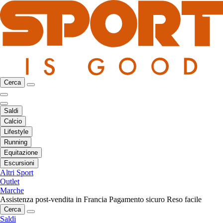
Cerca
Saldi
Calcio
Lifestyle
Running
Equitazione
Escursioni
Altri Sport
Outlet
Marche
Assistenza post-vendita in Francia
Pagamento sicuro
Reso facile
Cerca
Saldi