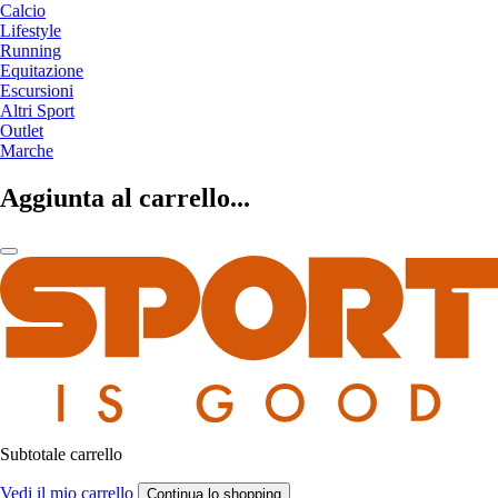
Calcio
Lifestyle
Running
Equitazione
Escursioni
Altri Sport
Outlet
Marche
Aggiunta al carrello...
Subtotale carrello
Vedi il mio carrello
Continua lo shopping