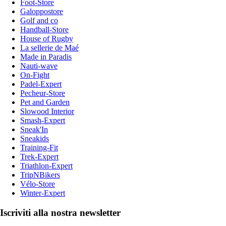
Foot-Store
Galoppostore
Golf and co
Handball-Store
House of Rugby
La sellerie de Maé
Made in Paradis
Nauti-wave
On-Fight
Padel-Expert
Pecheur-Store
Pet and Garden
Slowood Interior
Smash-Expert
Sneak'In
Sneakids
Training-Fit
Trek-Expert
Triathlon-Expert
TripNBikers
Vélo-Store
Winter-Expert
Iscriviti alla nostra newsletter