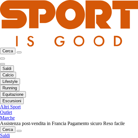
Cerca
Saldi
Calcio
Lifestyle
Running
Equitazione
Escursioni
Altri Sport
Outlet
Marche
Assistenza post-vendita in Francia
Pagamento sicuro
Reso facile
Cerca
Saldi