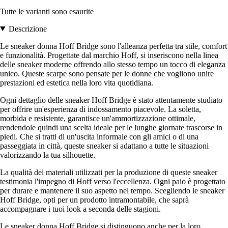
Tutte le varianti sono esaurite
Descrizione
Le sneaker donna Hoff Bridge sono l'alleanza perfetta tra stile, comfort
e funzionalità. Progettate dal marchio Hoff, si inseriscono nella linea
delle sneaker moderne offrendo allo stesso tempo un tocco di eleganza
unico. Queste scarpe sono pensate per le donne che vogliono unire
prestazioni ed estetica nella loro vita quotidiana.
Ogni dettaglio delle sneaker Hoff Bridge è stato attentamente studiato
per offrire un'esperienza di indossamento piacevole. La soletta,
morbida e resistente, garantisce un'ammortizzazione ottimale,
rendendole quindi una scelta ideale per le lunghe giornate trascorse in
piedi. Che si tratti di un'uscita informale con gli amici o di una
passeggiata in città, queste sneaker si adattano a tutte le situazioni
valorizzando la tua silhouette.
La qualità dei materiali utilizzati per la produzione di queste sneaker
testimonia l'impegno di Hoff verso l'eccellenza. Ogni paio è progettato
per durare e mantenere il suo aspetto nel tempo. Scegliendo le sneaker
Hoff Bridge, opti per un prodotto intramontabile, che saprà
accompagnare i tuoi look a seconda delle stagioni.
Le sneaker donna Hoff Bridge si distinguono anche per la loro