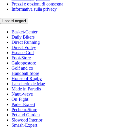
Prezzi e opzioni di consegna
Informativa sulla privacy
I nostri negozi
Basket-Center
Daily Bikers
Direct Running
Direct-Volley
Espace Golf
Foot-Store
Galoppostore
Golf and co
Handball-Store
House of Rugby
La sellerie de Maé
Made in Paradis
Nauti-wave
On-Fight
Padel-Expert
Pecheur-Store
Pet and Garden
Slowood Interior
Smash-Expert