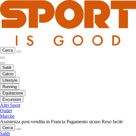
Cerca
Saldi
Calcio
Lifestyle
Running
Equitazione
Escursioni
Altri Sport
Outlet
Marche
Assistenza post-vendita in Francia
Pagamento sicuro
Reso facile
Cerca
Saldi