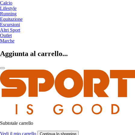
Calcio
Lifestyle
Running
Equitazione
Escursioni
Altri Sport
Outlet
Marche
Aggiunta al carrello...
Subtotale carrello
Vedi il mio carrello
Continua lo shopping