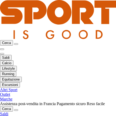
Cerca
Saldi
Calcio
Lifestyle
Running
Equitazione
Escursioni
Altri Sport
Outlet
Marche
Assistenza post-vendita in Francia
Pagamento sicuro
Reso facile
Cerca
Saldi