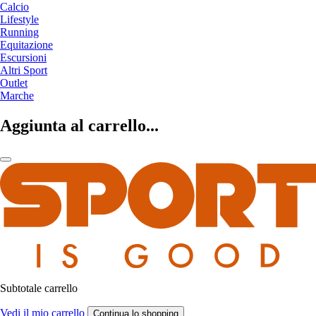
Calcio
Lifestyle
Running
Equitazione
Escursioni
Altri Sport
Outlet
Marche
Aggiunta al carrello...
Subtotale carrello
Vedi il mio carrello
Continua lo shopping