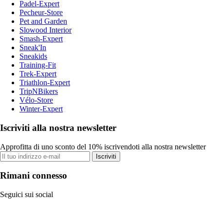
Padel-Expert
Pecheur-Store
Pet and Garden
Slowood Interior
Smash-Expert
Sneak'In
Sneakids
Training-Fit
Trek-Expert
Triathlon-Expert
TripNBikers
Vélo-Store
Winter-Expert
Iscriviti alla nostra newsletter
Approfitta di uno sconto del 10% iscrivendoti alla nostra newsletter
Iscriviti
Rimani connesso
Seguici sui social